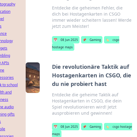
tography
Entdecke die geheimen Fehler, die
cation
dich bei Hostagenkarten in CSGO
vel
immer wieder scheitern lassen! Werde
jetzt zum Meister!
s
ance
📅
08 Jun 2025
📌
Gaming
🏷️
csgo
hnology
hostage maps
gets
bling
 APIs
Die revolutionäre Taktik auf
ne
Hostagenkarten in CSGO, die
essories
du nie probiert hast
k to school
lth and
Entdecke die geheime Taktik auf
lness
Hostagenkarten in CSGO, die dein
Spiel revolutionieren wird! Jetzt
e audio
ausprobieren und gewinnen!
ing gifts
s
📅
08 Jun 2025
📌
Gaming
🏷️
csgo hostage
ile
maps
essories