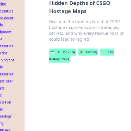
Hidden Depths of CSGO
ing
Hostage Maps
essories
e decor
Dive into the thrilling world of CSGO
io
hostage maps—discover strategies,
ipment
secrets, and why every rescue mission
could lead to regret!
vel
essories
📅
31 Dec 2024
📌
Gaming
🏷️
csgo
 tips
hostage maps
aning tips
io
essories
ness gear
ness
ls
h travel
io
hnology
ing
lth tips