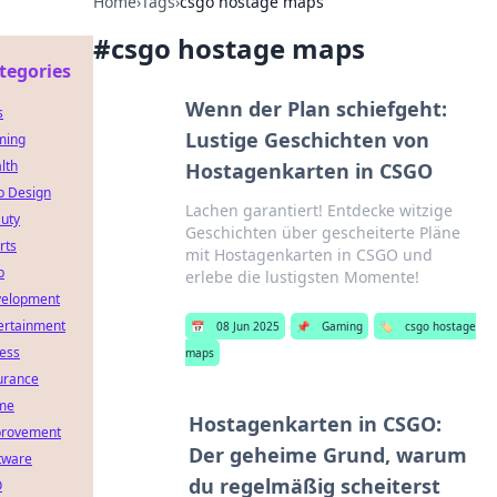
Home
›
Tags
›
csgo hostage maps
#
csgo hostage maps
tegories
Wenn der Plan schiefgeht:
s
Lustige Geschichten von
ming
lth
Hostagenkarten in CSGO
 Design
Lachen garantiert! Entdecke witzige
uty
Geschichten über gescheiterte Pläne
rts
mit Hostagenkarten in CSGO und
b
erlebe die lustigsten Momente!
elopment
ertainment
📅
08 Jun 2025
📌
Gaming
🏷️
csgo hostage
ness
maps
urance
me
Hostagenkarten in CSGO:
rovement
Der geheime Grund, warum
tware
du regelmäßig scheiterst
O