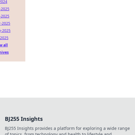
-2024
-2025
-2025
-2025
-2025
-2025
w all
hives
BJ255 Insights
BJ255 Insights provides a platform for exploring a wide range
of topics, from technology and health to lifestyle and