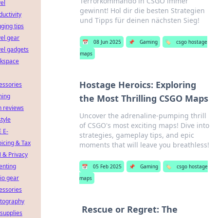
Terrorkommando in CSGO immer
vel
gewinnt! Hol dir die besten Strategien
ductivity
und Tipps für deinen nächsten Sieg!
gging tips
vel gear
📅
08 Jun 2025
📌
Gaming
🏷️
csgo hostage
vel gadgets
maps
kspace
Hostage Heroics: Exploring
essories
ing
the Most Thrilling CSGO Maps
h reviews
Uncover the adrenaline-pumping thrill
style
of CSGO's most exciting maps! Dive into
 E-
strategies, gameplay tips, and epic
oicing & Tax
moments that will leave you breathless!
 & Privacy
enting
📅
05 Feb 2025
📌
Gaming
🏷️
csgo hostage
io gear
maps
essories
tography
Rescue or Regret: The
 supplies