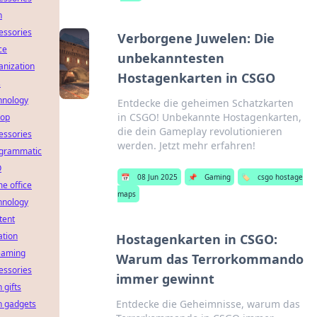
h
essories
Verborgene Juwelen: Die
ce
unbekanntesten
anization
Hostagenkarten in CSGO
s
hnology
Entdecke die geheimen Schatzkarten
in CSGO! Unbekannte Hostagenkarten,
top
die dein Gameplay revolutionieren
essories
werden. Jetzt mehr erfahren!
grammatic
O
📅
08 Jun 2025
📌
Gaming
🏷️
csgo hostage
e office
maps
hnology
tent
ation
Hostagenkarten in CSGO:
eaming
Warum das Terrorkommando
essories
immer gewinnt
 gifts
Entdecke die Geheimnisse, warum das
h gadgets