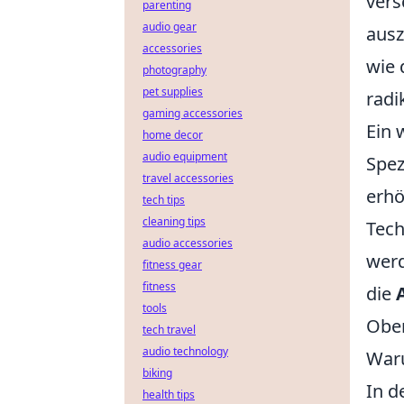
vers
parenting
audio gear
ausz
accessories
wie 
photography
pet supplies
radi
gaming accessories
Ein 
home decor
audio equipment
Spez
travel accessories
erhö
tech tips
cleaning tips
Tech
audio accessories
werd
fitness gear
fitness
die
tools
Obe
tech travel
audio technology
Waru
biking
In d
health tips