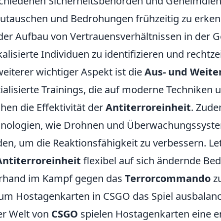
chiedenen Sicherheitsbehörden und Geheimdiens
utauschen und Bedrohungen frühzeitig zu erke
der Aufbau von Vertrauensverhältnissen in der 
kalisierte Individuen zu identifizieren und rechtz
weiterer wichtiger Aspekt ist die
Aus- und Weite
ialisierte Trainings, die auf moderne Techniken u
hen die Effektivität der
Antiterroreinheit
. Zude
nologien, wie Drohnen und Überwachungssysteme,
en, um die Reaktionsfähigkeit zu verbessern. Let
Antiterroreinheit
flexibel auf sich ändernde Be
rhand im Kampf gegen das
Terrorcommando
z
m Hostagenkarten in CSGO das Spiel ausbalanc
er Welt von
CSGO
spielen Hostagenkarten eine en