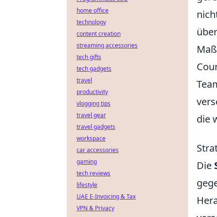
home office
nich
technology
über
content creation
streaming accessories
Maß
tech gifts
Coun
tech gadgets
travel
Team
productivity
vers
vlogging tips
travel gear
die 
travel gadgets
workspace
Stra
car accessories
gaming
Die
tech reviews
gege
lifestyle
UAE E-Invoicing & Tax
Hera
VPN & Privacy