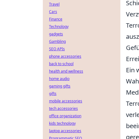
Schi
Travel
Cars
Verz
Finance
Terr
Technology
gadgets
ausz
Gambling
Gefü
SEO APIs
phone accessories
Erre
back to school
Ein 
health and wellness
home audio
Wahr
gaming gifts
Medi
gifts
mobile accessories
Terr
tech accessories
verl
office organization
kids technology
beei
laptop accessories
gere
Programmatic SEO