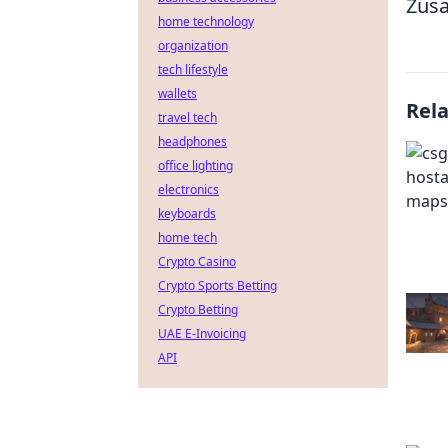
Zusa
home technology
organization
tech lifestyle
wallets
Rel
travel tech
headphones
office lighting
electronics
keyboards
home tech
Crypto Casino
Crypto Sports Betting
Crypto Betting
UAE E-Invoicing
API