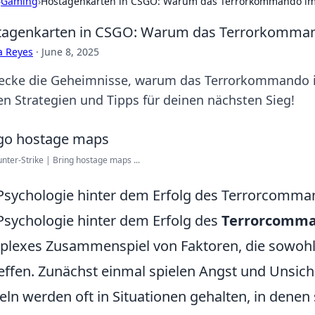
›
Gaming
›
Hostagenkarten in CSGO: Warum das Terrorkommando i
tagenkarten in CSGO: Warum das Terrorkomma
a Reyes
·
June 8, 2025
ecke die Geheimnisse, warum das Terrorkommando i
en Strategien und Tipps für deinen nächsten Sieg!
nter-Strike | Bring hostage maps ...
Psychologie hinter dem Erfolg des Terrorcomma
Psychologie hinter dem Erfolg des
Terrorcomm
lexes Zusammenspiel von Faktoren, die sowohl d
effen. Zunächst einmal spielen Angst und Unsicher
eln werden oft in Situationen gehalten, in denen 