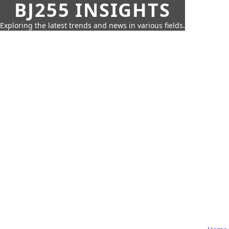
BJ255 INSIGHTS
Exploring the latest trends and news in various fields.