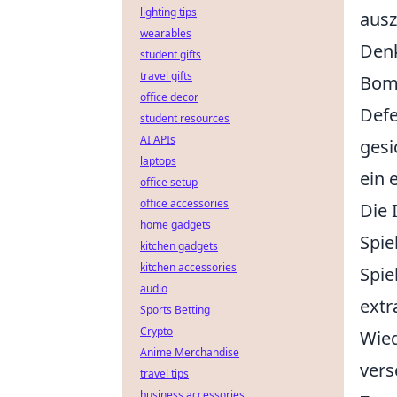
lighting tips
ausz
wearables
Denk
student gifts
travel gifts
Bomb
office decor
Defe
student resources
AI APIs
gesi
laptops
ein 
office setup
office accessories
Die 
home gadgets
Spie
kitchen gadgets
kitchen accessories
Spie
audio
extr
Sports Betting
Crypto
Wied
Anime Merchandise
vers
travel tips
business accessories