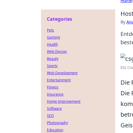
Home
Hos
Categories
By
An
Pets
Entd
Gaming
best
Health
Web Design
Beauty
Sports
ESL Cou
Web Development
Entertainment
Die 
Fitness
Die 
Insurance
Home Improvement
komp
Software
betr
SEO
Photography
Geis
Education