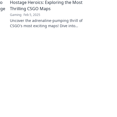
Hostage Heroics: Exploring the Most
gewinnen!
Thrilling CSGO Maps
Gaming
Feb 5, 2025
Uncover the adrenaline-pumping thrill of
CSGO's most exciting maps! Dive into
strategies, gameplay tips, and epic moments
that will leave you breathless!