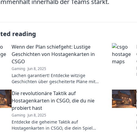
mmenhalt innerhalb der Teams stärkt.
ated reading
Wenn der Plan schiefgeht: Lustige
Geschichten von Hostagenkarten in
CSGO
Gaming
Jun 8, 2025
Lachen garantiert! Entdecke witzige
Geschichten über gescheiterte Pläne mit
Hostagenkarten in CSGO und erlebe die
Die revolutionäre Taktik auf
lustigsten Momente!
Hostagenkarten in CSGO, die du nie
probiert hast
Gaming
Jun 8, 2025
Entdecke die geheime Taktik auf
Hostagenkarten in CSGO, die dein Spiel
revolutionieren wird! Jetzt ausprobieren und