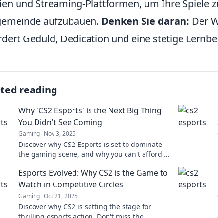
en und Streaming-Plattformen, um Ihre Spiele z
gemeinde aufzubauen.
Denken Sie daran:
Der W
rdert Geduld, Dedication und eine stetige Lernber
ated reading
Why 'CS2 Esports' is the Next Big Thing
You Didn't See Coming
Gaming
Nov 3, 2025
Discover why CS2 Esports is set to dominate
the gaming scene, and why you can't afford to
miss this rising phenomenon!
Esports Evolved: Why CS2 is the Game to
Watch in Competitive Circles
Gaming
Oct 21, 2025
Discover why CS2 is setting the stage for
thrilling esports action. Don't miss the