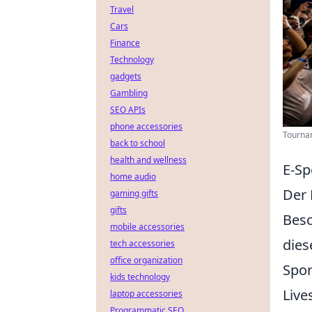
Travel
Cars
Finance
Technology
gadgets
Gambling
SEO APIs
phone accessories
Tournam
back to school
health and wellness
E-Sp
home audio
Der 
gaming gifts
gifts
Beso
mobile accessories
dies
tech accessories
office organization
Spor
kids technology
Live
laptop accessories
Programmatic SEO