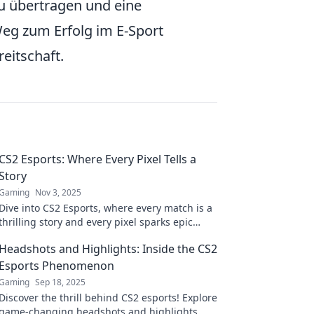
u übertragen und eine
eg zum Erfolg im E-Sport
eitschaft.
CS2 Esports: Where Every Pixel Tells a
Story
Gaming
Nov 3, 2025
Dive into CS2 Esports, where every match is a
thrilling story and every pixel sparks epic
moments. Explore the action now!
Headshots and Highlights: Inside the CS2
Esports Phenomenon
Gaming
Sep 18, 2025
Discover the thrill behind CS2 esports! Explore
game-changing headshots and highlights