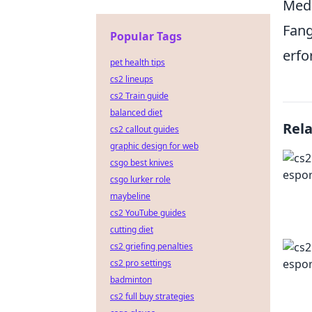
Medi
Fan
Popular Tags
erfo
pet health tips
cs2 lineups
cs2 Train guide
balanced diet
Rel
cs2 callout guides
graphic design for web
csgo best knives
csgo lurker role
maybeline
cs2 YouTube guides
cutting diet
cs2 griefing penalties
cs2 pro settings
badminton
cs2 full buy strategies