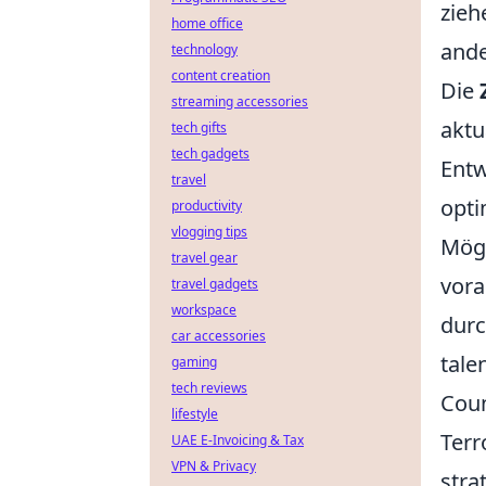
zieh
home office
ande
technology
content creation
Die
streaming accessories
aktu
tech gifts
tech gadgets
Entw
travel
opti
productivity
vlogging tips
Mögl
travel gear
vora
travel gadgets
workspace
durc
car accessories
tale
gaming
tech reviews
Coun
lifestyle
Terr
UAE E-Invoicing & Tax
VPN & Privacy
stra