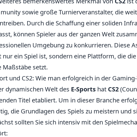
weiteres bemerkenswertes Merkmal von
CS2
ist 
unity sowie große Turnierveranstalter, die we
ntreiben. Durch die Schaffung einer soliden Infra
sst, können Spieler aus der ganzen Welt zusa
essionellen Umgebung zu konkurrieren. Diese As
t nur ein Spiel ist, sondern eine Plattform, die di
 Maßstäbe setzt.
ort und CS2: Wie man erfolgreich in der Gaming-
er dynamischen Welt des
E-Sports
hat
CS2
(Count
enden Titel etabliert. Um in dieser Branche erfolg
tig, die Grundlagen des Spiels zu meistern und si
chst sollten Sie sich intensiv mit den Spielmec
rt: