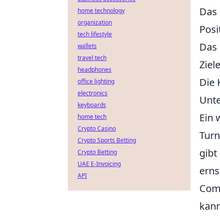
Das 
home technology
organization
Posi
tech lifestyle
Das 
wallets
travel tech
Ziel
headphones
Die 
office lighting
electronics
Unte
keyboards
Ein 
home tech
Crypto Casino
Turn
Crypto Sports Betting
gibt
Crypto Betting
UAE E-Invoicing
erns
API
Comm
kann