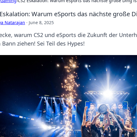
›
Gaming
›
CS2 Eskalation: Warum eSports das nächste große Ding is
Eskalation: Warum eSports das nächste große Di
ya Natarajan
·
June 8, 2025
ecke, warum CS2 und eSports die Zukunft der Unterh
 Bann ziehen! Sei Teil des Hypes!