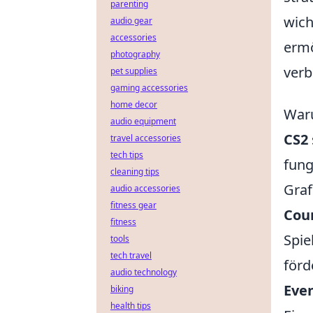
parenting
wich
audio gear
accessories
ermö
photography
verb
pet supplies
gaming accessories
home decor
Waru
audio equipment
CS2
travel accessories
tech tips
fung
cleaning tips
Graf
audio accessories
fitness gear
Coun
fitness
Spie
tools
tech travel
förd
audio technology
Eve
biking
health tips