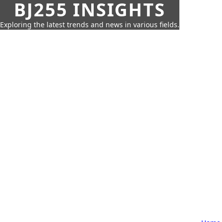
BJ255 INSIGHTS
Exploring the latest trends and news in various fields.