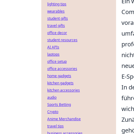
Ein 
lighting tips
Comm
wearables
student gifts
vora
travel gifts
umfa
office decor
student resources
prof
AI APIs
nich
laptops
office setup
neue
office accessories
E-Sp
home gadgets
kitchen gadgets
In d
kitchen accessories
führ
audio
Sports Betting
wich
Crypto
Zunä
Anime Merchandise
travel tips
gehö
business accessories