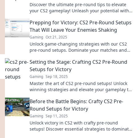
Discover the ultimate pre-round tips to elevate
your CS2 gameplay! Unleash your potential with
the perfect setup for victory!
Prepping for Victory: CS2 Pre-Round Setups
That Will Leave Your Enemies Shaking
Gaming
Oct 21, 2025
Unlock game-changing strategies with our CS2
pre-round setups. Dominate your matches and
leave enemies trembling in fear!
Setting the Stage: Crafting CS2 Pre-Round
Setups for Victory
Gaming
Sep 18, 2025
Master the art of CS2 pre-round setups! Unlock
winning strategies and elevate your gameplay to
new heights with expert tips.
Before the Battle Begins: Crafty CS2 Pre-
Round Setups for Victory
Gaming
Sep 11, 2025
Unlock victory in CS2 with crafty pre-round
setups! Discover essential strategies to dominate
before the battle begins. Ready to conquer?