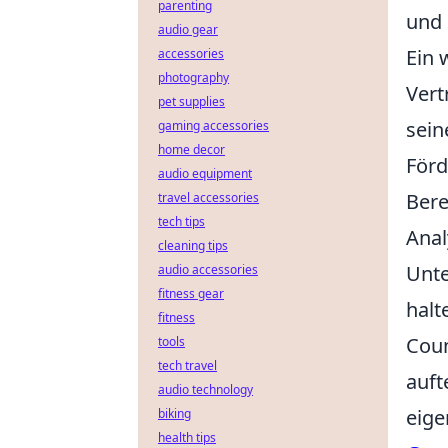
parenting
und 
audio gear
Ein 
accessories
photography
Vert
pet supplies
sein
gaming accessories
home decor
Förd
audio equipment
Bere
travel accessories
tech tips
Anal
cleaning tips
Unte
audio accessories
fitness gear
halt
fitness
Coun
tools
tech travel
auft
audio technology
eige
biking
health tips