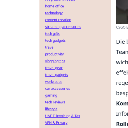
home office
technology
content creation
streaming accessories
CSGO Bo
tech gifts
Die 
tech gadgets
travel
Team
productivity
wich
vlogging tips
travel gear
effe
travel gadgets
reg
workspace
car accessories
besp
gaming
Kom
tech reviews
lifestyle
Info
UAE E-Invoicing & Tax
Roll
VPN & Privacy