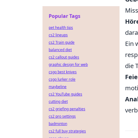
Miss
Popular Tags
Höre
pet health tips
dara
cs2 lineups
Ein 
cs2 Train guide
balanced diet
resp
cs2 callout guides
die 
graphic design for web
csgo best knives
Feie
csgo lurker role
moti
maybeline
cs2 YouTube guides
Anal
cutting diet
verb
cs2 griefing penalties
cs2 pro settings
badminton
cs2 full buy strategies