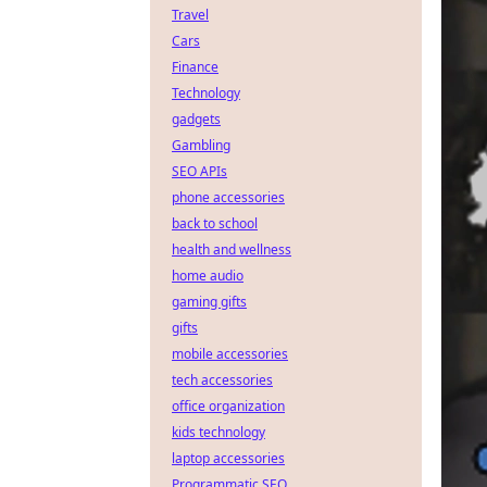
Travel
Cars
Finance
Technology
gadgets
Gambling
SEO APIs
phone accessories
back to school
health and wellness
home audio
gaming gifts
gifts
mobile accessories
tech accessories
office organization
kids technology
laptop accessories
Programmatic SEO