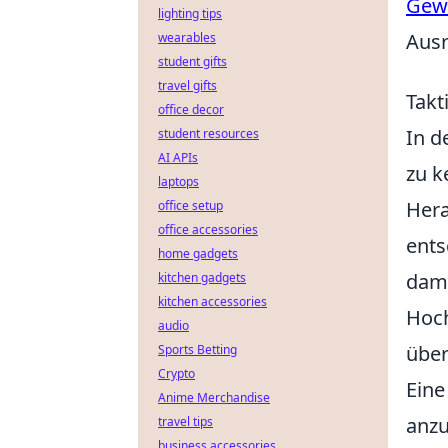
Gewi
lighting tips
Ausr
wearables
student gifts
travel gifts
Takt
office decor
In d
student resources
AI APIs
zu k
laptops
Hera
office setup
office accessories
ents
home gadgets
dami
kitchen gadgets
kitchen accessories
Hoch
audio
über
Sports Betting
Crypto
Eine
Anime Merchandise
anzu
travel tips
business accessories