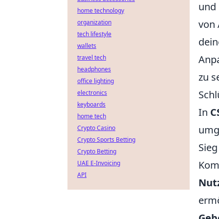
und 
home technology
von 
organization
tech lifestyle
dein
wallets
Anpa
travel tech
headphones
zu s
office lighting
Schl
electronics
keyboards
In
C
home tech
umge
Crypto Casino
Crypto Sports Betting
Sieg
Crypto Betting
Komm
UAE E-Invoicing
API
Nut
ermö
Geb