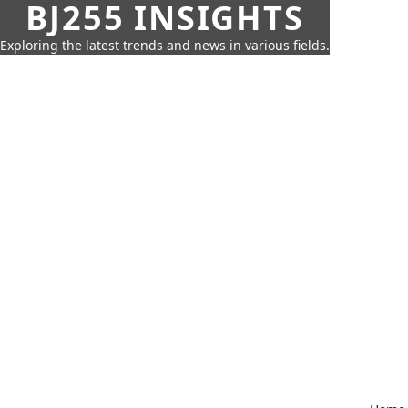
BJ255 INSIGHTS
Exploring the latest trends and news in various fields.