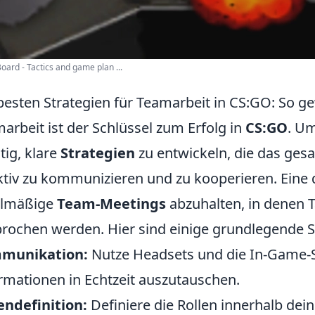
ard - Tactics and game plan ...
besten Strategien für Teamarbeit in CS:GO: So ge
arbeit ist der Schlüssel zum Erfolg in
CS:GO
. Um
tig, klare
Strategien
zu entwickeln, die das ges
ktiv zu kommunizieren und zu kooperieren. Eine 
elmäßige
Team-Meetings
abzuhalten, in denen 
rochen werden. Hier sind einige grundlegende S
munikation:
Nutze Headsets und die In-Game
rmationen in Echtzeit auszutauschen.
endefinition:
Definiere die Rollen innerhalb dei