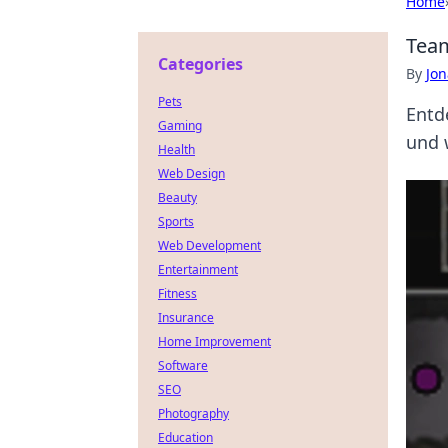
Home
Team
Categories
By
Jon
Pets
Entd
Gaming
und 
Health
Web Design
Beauty
Sports
Web Development
Entertainment
Fitness
Insurance
Home Improvement
Software
SEO
Photography
Education