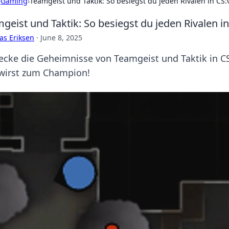
›
Gaming
›
Teamgeist und Taktik: So besiegst du jeden Rivalen in CS
geist und Taktik: So besiegst du jeden Rivalen i
as Eriksen
·
June 8, 2025
ecke die Geheimnisse von Teamgeist und Taktik in CS
wirst zum Champion!