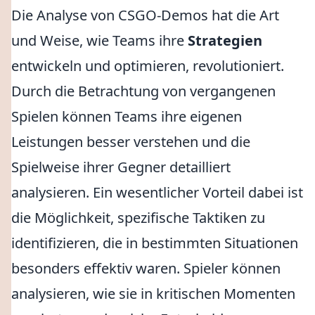
Die Analyse von CSGO-Demos hat die Art
und Weise, wie Teams ihre
Strategien
entwickeln und optimieren, revolutioniert.
Durch die Betrachtung von vergangenen
Spielen können Teams ihre eigenen
Leistungen besser verstehen und die
Spielweise ihrer Gegner detailliert
analysieren. Ein wesentlicher Vorteil dabei ist
die Möglichkeit, spezifische Taktiken zu
identifizieren, die in bestimmten Situationen
besonders effektiv waren. Spieler können
analysieren, wie sie in kritischen Momenten