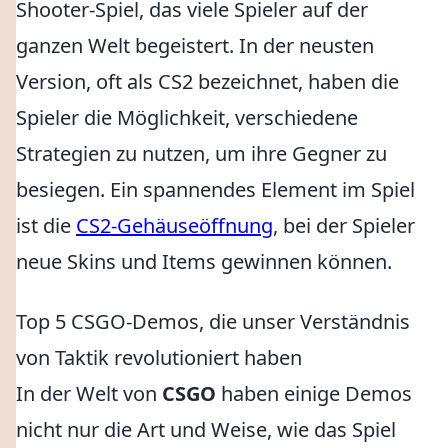
Shooter-Spiel, das viele Spieler auf der
ganzen Welt begeistert. In der neusten
Version, oft als CS2 bezeichnet, haben die
Spieler die Möglichkeit, verschiedene
Strategien zu nutzen, um ihre Gegner zu
besiegen. Ein spannendes Element im Spiel
ist die
CS2-Gehäuseöffnung
, bei der Spieler
neue Skins und Items gewinnen können.
Top 5 CSGO-Demos, die unser Verständnis
von Taktik revolutioniert haben
In der Welt von
CSGO
haben einige Demos
nicht nur die Art und Weise, wie das Spiel