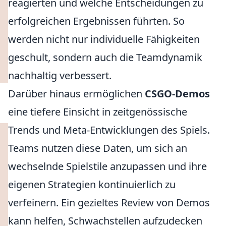
reagierten und welche Entscheidungen zu
erfolgreichen Ergebnissen führten. So
werden nicht nur individuelle Fähigkeiten
geschult, sondern auch die Teamdynamik
nachhaltig verbessert.
Darüber hinaus ermöglichen
CSGO-Demos
eine tiefere Einsicht in zeitgenössische
Trends und Meta-Entwicklungen des Spiels.
Teams nutzen diese Daten, um sich an
wechselnde Spielstile anzupassen und ihre
eigenen Strategien kontinuierlich zu
verfeinern. Ein gezieltes Review von Demos
kann helfen, Schwachstellen aufzudecken