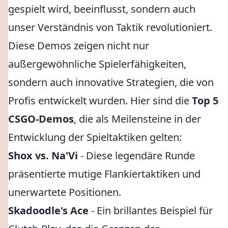
gespielt wird, beeinflusst, sondern auch
unser Verständnis von Taktik revolutioniert.
Diese Demos zeigen nicht nur
außergewöhnliche Spielerfähigkeiten,
sondern auch innovative Strategien, die von
Profis entwickelt wurden. Hier sind die
Top 5
CSGO-Demos
, die als Meilensteine in der
Entwicklung der Spieltaktiken gelten:
Shox vs. Na'Vi
- Diese legendäre Runde
präsentierte mutige Flankiertaktiken und
unerwartete Positionen.
Skadoodle's Ace
- Ein brillantes Beispiel für