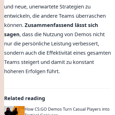
und neue, unerwartete Strategien zu
entwickeln, die andere Teams überraschen
können.
Zusammenfassend lässt sich
sagen
, dass die Nutzung von Demos nicht
nur die persönliche Leistung verbessert,
sondern auch die Effektivität eines gesamten
Teams steigert und damit zu konstant
höheren Erfolgen führt.
Related reading
How CS:GO Demos Turn Casual Players into