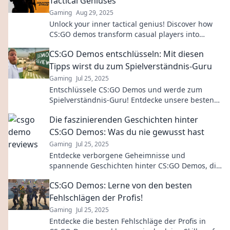
Tactical Geniuses
Gaming
Aug 29, 2025
Unlock your inner tactical genius! Discover how
CS:GO demos transform casual players into
strategic powerhouses in no time.
CS:GO Demos entschlüsseln: Mit diesen
Tipps wirst du zum Spielverständnis-Guru
Gaming
Jul 25, 2025
Entschlüssele CS:GO Demos und werde zum
Spielverständnis-Guru! Entdecke unsere besten
Tipps und dominiere das Match!
Die faszinierenden Geschichten hinter
CS:GO Demos: Was du nie gewusst hast
Gaming
Jul 25, 2025
Entdecke verborgene Geheimnisse und
spannende Geschichten hinter CS:GO Demos, die
du garantiert noch nie gehört hast!
CS:GO Demos: Lerne von den besten
Fehlschlägen der Profis!
Gaming
Jul 25, 2025
Entdecke die besten Fehlschläge der Profis in