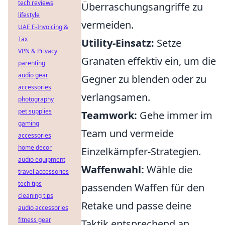
tech reviews
Überraschungsangriffe zu
lifestyle
vermeiden.
UAE E-Invoicing &
Tax
Utility-Einsatz:
Setze
VPN & Privacy
Granaten effektiv ein, um die
parenting
audio gear
Gegner zu blenden oder zu
accessories
verlangsamen.
photography
pet supplies
Teamwork:
Gehe immer im
gaming
Team und vermeide
accessories
home decor
Einzelkämpfer-Strategien.
audio equipment
Waffenwahl:
Wähle die
travel accessories
tech tips
passenden Waffen für den
cleaning tips
Retake und passe deine
audio accessories
fitness gear
Taktik entsprechend an.