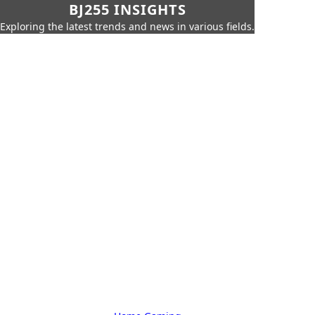
BJ255 INSIGHTS
Exploring the latest trends and news in various fields.