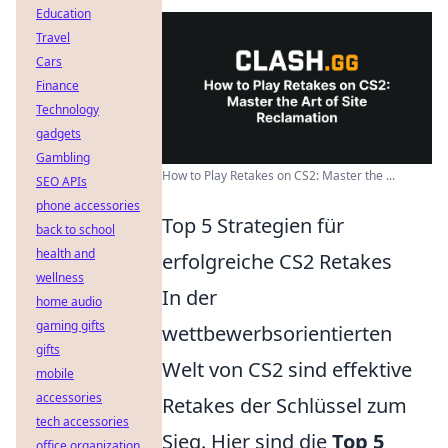
Education
Travel
Cars
Finance
Technology
gadgets
Gambling
How to Play Retakes on CS2: Master the ...
SEO APIs
phone accessories
Top 5 Strategien für
back to school
health and
erfolgreiche CS2 Retakes
wellness
In der
home audio
gaming gifts
wettbewerbsorientierten
gifts
Welt von CS2 sind effektive
mobile
accessories
Retakes der Schlüssel zum
tech accessories
Sieg. Hier sind die
Top 5
office organization