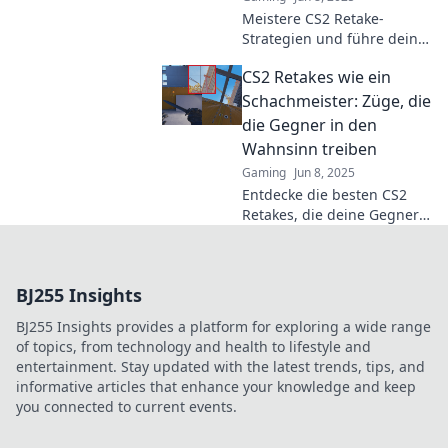
Meistere CS2 Retake-
Strategien und führe dein
Team zum Sieg! Entdecke
CS2 Retakes wie ein
die besten Taktiken für den
Erfolg im Spiel.
Schachmeister: Züge, die
die Gegner in den
Wahnsinn treiben
Gaming
Jun 8, 2025
Entdecke die besten CS2
Retakes, die deine Gegner
schachmatt setzen! Werde
zum Meister und bringe
deine Skills auf das nächste
BJ255 Insights
Level!
BJ255 Insights provides a platform for exploring a wide range
of topics, from technology and health to lifestyle and
entertainment. Stay updated with the latest trends, tips, and
informative articles that enhance your knowledge and keep
you connected to current events.