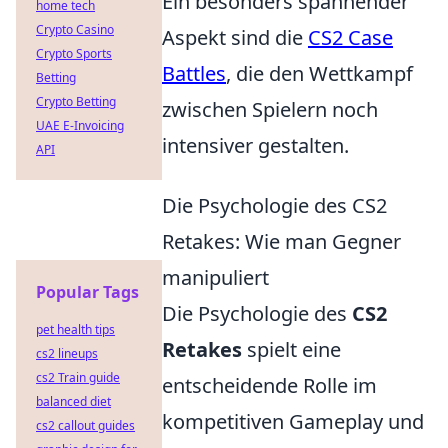
Ein besonders spannender
home tech
Crypto Casino
Aspekt sind die
CS2 Case
Crypto Sports
Battles
, die den Wettkampf
Betting
Crypto Betting
zwischen Spielern noch
UAE E-Invoicing
intensiver gestalten.
API
Die Psychologie des CS2
Retakes: Wie man Gegner
manipuliert
Popular Tags
Die Psychologie des
CS2
pet health tips
Retakes
spielt eine
cs2 lineups
cs2 Train guide
entscheidende Rolle im
balanced diet
kompetitiven Gameplay und
cs2 callout guides