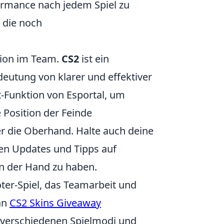
ormance nach jedem Spiel zu
 die noch
tion im Team.
CS2
ist ein
deutung von klarer und effektiver
-Funktion von Esportal, um
 Position der Feinde
r die Oberhand. Halte auch deine
en Updates und Tipps auf
an der Hand zu haben.
oter-Spiel, das Teamarbeit und
 an
CS2 Skins Giveaway
ie verschiedenen Spielmodi und