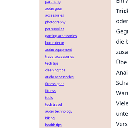
Ein 
parenting
audio gear
Tric
accessories
oder
photography
pet supplies
Gegn
gaming accessories
die 
home decor
audio equipment
zusä
travel accessories
Übe 
tech tips
cleaning tips
Anal
audio accessories
Scha
fitness gear
fitness
Waru
tools
Viel
tech travel
audio technology
unte
biking
Vers
health tips