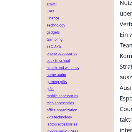
Nutz
Travel
Cars
über
Finance
Verb
Technology
gadgets
Ein 
Gambling
Team
SEO APIs
phone accessories
Komm
back to school
Stra
health and wellness
home audio
ausz
gaming gifts
Ausr
gifts
mobile accessories
Espo
tech accessories
Coun
office organization
kids technology
takt
laptop accessories
inte
Programmatic SEO