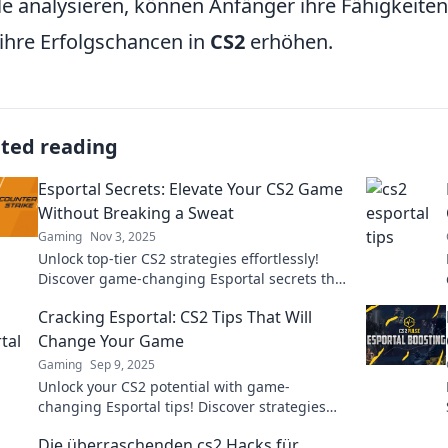
le analysieren, können Anfänger ihre Fähigkeite
ihre Erfolgschancen in
CS2
erhöhen.
ated reading
Esportal Secrets: Elevate Your CS2 Game
Without Breaking a Sweat
Gaming
Nov 3, 2025
Unlock top-tier CS2 strategies effortlessly!
Discover game-changing Esportal secrets that
boost your skills without the stress.
Cracking Esportal: CS2 Tips That Will
Change Your Game
Gaming
Sep 9, 2025
Unlock your CS2 potential with game-
changing Esportal tips! Discover strategies
that will elevate your gameplay and dominate
Die überraschenden cs2 Hacks für
the competition!