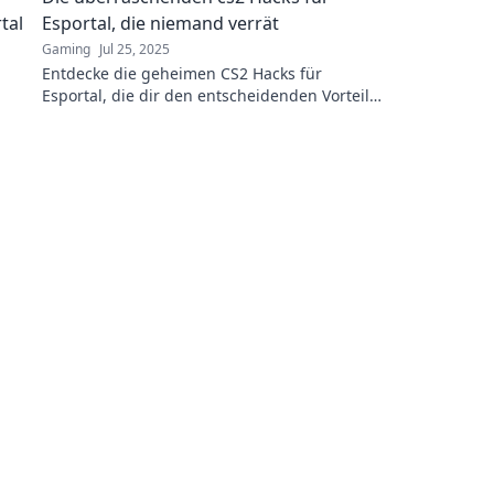
Esportal, die niemand verrät
Gaming
Jul 25, 2025
Entdecke die geheimen CS2 Hacks für
Esportal, die dir den entscheidenden Vorteil
verschaffen! Lass dir diese Tipps nicht
entgehen!