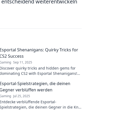
n entscheidend weiterentwickeln
Esportal Shenanigans: Quirky Tricks for
CS2 Success
Gaming
Sep 11, 2025
Discover quirky tricks and hidden gems for
dominating CS2 with Esportal Shenanigans!
Level up your game and surprise your
Esportal-Spielstrategien, die deinen
opponents today!
Gegner verblüffen werden
Gaming
Jul 25, 2025
Entdecke verblüffende Esportal-
Spielstrategien, die deinen Gegner in die Knie
zwingen! Hol dir die Tipps und gewinne jedes
Match!