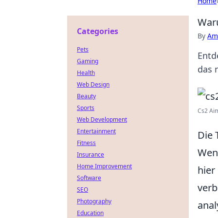
Home
Waru
Categories
By
Ame
Pets
Entd
Gaming
das 
Health
Web Design
Beauty
Sports
Cs2 Ai
Web Development
Entertainment
Die 
Fitness
Wenn
Insurance
Home Improvement
hier
Software
verb
SEO
Photography
anal
Education