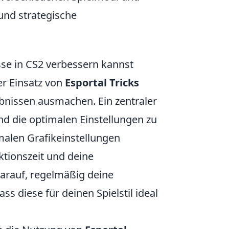
und strategische
sse in CS2 verbessern kannst
er Einsatz von
Esportal Tricks
bnissen ausmachen. Ein zentraler
und die optimalen Einstellungen zu
imalen Grafikeinstellungen
aktionszeit und deine
darauf, regelmäßig deine
s diese für deinen Spielstil ideal