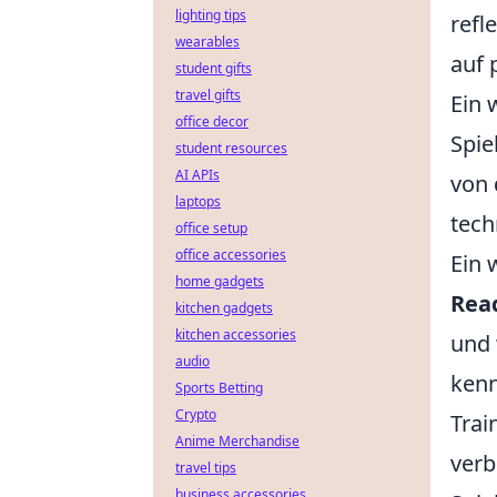
lighting tips
refl
wearables
auf 
student gifts
travel gifts
Ein 
office decor
Spie
student resources
AI APIs
von 
laptops
tech
office setup
office accessories
Ein 
home gadgets
Rea
kitchen gadgets
kitchen accessories
und 
audio
kenn
Sports Betting
Crypto
Trai
Anime Merchandise
verb
travel tips
business accessories