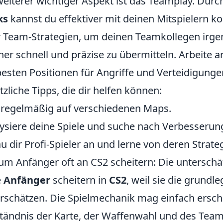
weiterer wichtiger Aspekt ist das Teamplay. Dur
ks
kannst du effektiver mit deinen Mitspielern 
 Team-Strategien, um deinen Teamkollegen irge
er schnell und präzise zu übermitteln. Arbeite 
besten Positionen für Angriffe und Verteidigungen
tzliche Tipps, die dir helfen können:
regelmäßig auf verschiedenen Maps.
ysiere deine Spiele und suche nach Verbesserun
u dir Profi-Spieler an und lerne von deren Strate
m Anfänger oft an CS2 scheitern: Die unterschät
e
Anfänger
scheitern in
CS2
, weil sie die grund
rschätzen. Die Spielmechanik mag einfach ersche
tändnis der Karte, der Waffenwahl und des Team