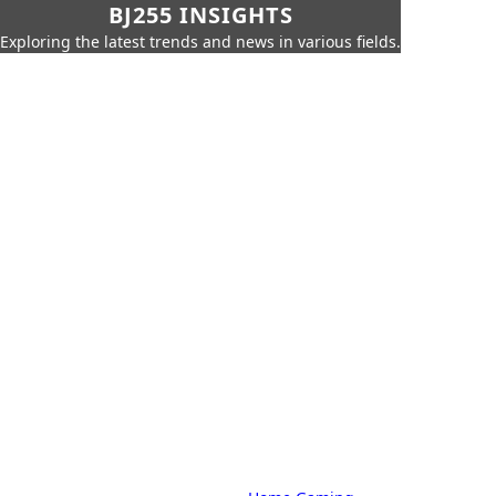
BJ255 INSIGHTS
Exploring the latest trends and news in various fields.