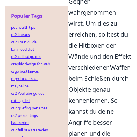
Gegner
wahrgenommen
Popular Tags
wirst. Um dies zu
pet health tips
erreichen, solltest du
cs2 lineups
cs2 Train guide
die Hitboxen der
balanced diet
Wände und den Effekt
cs2 callout guides
graphic design for web
verschiedener Waffen
csgo best knives
beim Schießen durch
csgo lurker role
maybeline
Objekte genau
cs2 YouTube guides
kennenlernen. So
cutting diet
cs2 griefing penalties
kannst du deine
cs2 pro settings
Angriffe besser
badminton
cs2 full buy strategies
planen und die