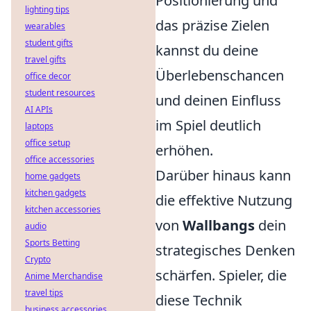
Positionierung und
lighting tips
das präzise Zielen
wearables
student gifts
kannst du deine
travel gifts
Überlebenschancen
office decor
student resources
und deinen Einfluss
AI APIs
im Spiel deutlich
laptops
office setup
erhöhen.
office accessories
Darüber hinaus kann
home gadgets
kitchen gadgets
die effektive Nutzung
kitchen accessories
von
Wallbangs
dein
audio
Sports Betting
strategisches Denken
Crypto
schärfen. Spieler, die
Anime Merchandise
travel tips
diese Technik
business accessories