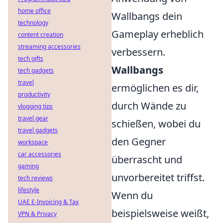
home office
Wallbangs dein
technology
Gameplay erheblich
content creation
streaming accessories
verbessern.
tech gifts
Wallbangs
tech gadgets
travel
ermöglichen es dir,
productivity
durch Wände zu
vlogging tips
travel gear
schießen, wobei du
travel gadgets
den Gegner
workspace
car accessories
überrascht und
gaming
unvorbereitet triffst.
tech reviews
lifestyle
Wenn du
UAE E-Invoicing & Tax
beispielsweise weißt,
VPN & Privacy