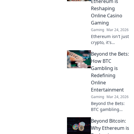
Ethereum is
smarter, win
Reshaping
bigger!
Online Casino
Gaming
Gaming
Mar 24, 2026
Ethereum isn't just
crypto, it's
revolutionizing
Beyond the Bets:
online casinos.
Discover how
How BTC
smart contracts
Gambling is
and
Redefining
decentralization
Online
are changing the
Entertainment
game. Click to
learn more!
Gaming
Mar 24, 2026
Beyond the Bets:
BTC gambling
redefines online
Beyond Bitcoin:
fun. Discover its
impact,
Why Ethereum is
innovation, and