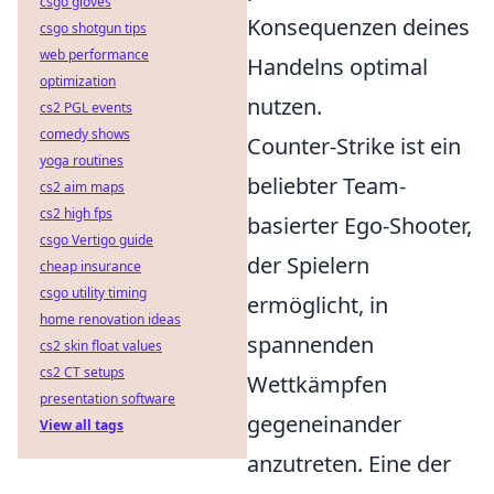
csgo gloves
Konsequenzen deines
csgo shotgun tips
web performance
Handelns optimal
optimization
nutzen.
cs2 PGL events
comedy shows
Counter-Strike ist ein
yoga routines
beliebter Team-
cs2 aim maps
cs2 high fps
basierter Ego-Shooter,
csgo Vertigo guide
der Spielern
cheap insurance
csgo utility timing
ermöglicht, in
home renovation ideas
spannenden
cs2 skin float values
cs2 CT setups
Wettkämpfen
presentation software
gegeneinander
View all tags
anzutreten. Eine der