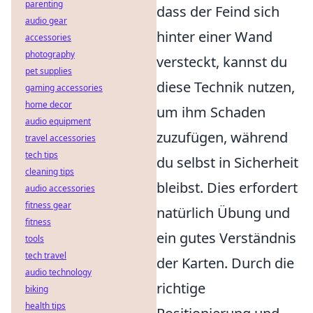
parenting
dass der Feind sich
audio gear
hinter einer Wand
accessories
photography
versteckt, kannst du
pet supplies
diese Technik nutzen,
gaming accessories
home decor
um ihm Schaden
audio equipment
zuzufügen, während
travel accessories
tech tips
du selbst in Sicherheit
cleaning tips
bleibst. Dies erfordert
audio accessories
fitness gear
natürlich Übung und
fitness
ein gutes Verständnis
tools
tech travel
der Karten. Durch die
audio technology
richtige
biking
health tips