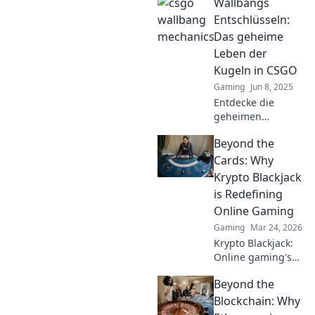
Wallbangs
Entschlüsseln:
Das geheime
Leben der
Kugeln in CSGO
Gaming
Jun 8, 2025
Entdecke die
geheimen
Strategien hinter
Beyond the
Wallbangs in
CSGO und hebe
Cards: Why
dein Gameplay auf
Krypto Blackjack
das nächste Level!
is Redefining
Online Gaming
Gaming
Mar 24, 2026
Krypto Blackjack:
Online gaming's
future. Discover
Beyond the
how crypto is
revolutionizing
Blockchain: Why
cards. Play