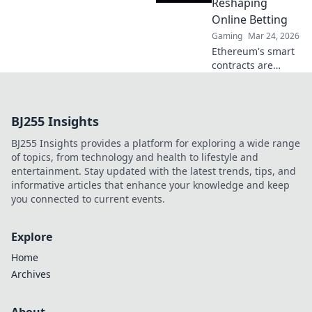
Reshaping
future in
Online Betting
entertainment.
Gaming
Mar 24, 2026
Click to explore!
Ethereum's smart
contracts are
revolutionizing
online betting.
Discover how it
BJ255 Insights
goes beyond
Bitcoin, offering
BJ255 Insights provides a platform for exploring a wide range
transparency,
of topics, from technology and health to lifestyle and
fairness, and new
entertainment. Stay updated with the latest trends, tips, and
opportunities.
informative articles that enhance your knowledge and keep
you connected to current events.
Explore
Home
Archives
About