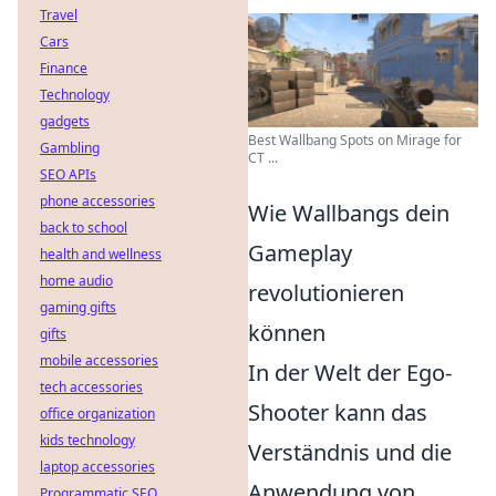
Travel
Cars
Finance
Technology
gadgets
Best Wallbang Spots on Mirage for
Gambling
CT ...
SEO APIs
phone accessories
Wie Wallbangs dein
back to school
Gameplay
health and wellness
home audio
revolutionieren
gaming gifts
können
gifts
mobile accessories
In der Welt der Ego-
tech accessories
Shooter kann das
office organization
kids technology
Verständnis und die
laptop accessories
Anwendung von
Programmatic SEO