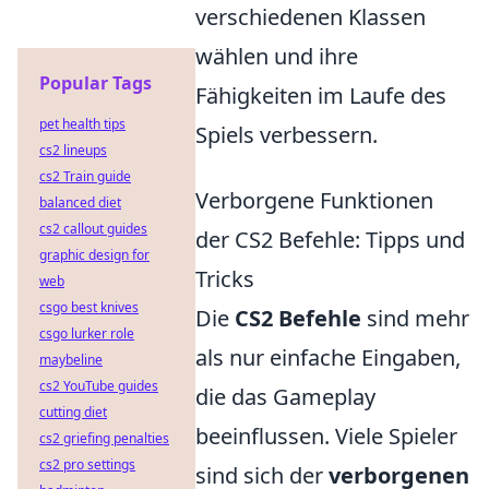
verschiedenen Klassen
wählen und ihre
Popular Tags
Fähigkeiten im Laufe des
pet health tips
Spiels verbessern.
cs2 lineups
cs2 Train guide
Verborgene Funktionen
balanced diet
cs2 callout guides
der CS2 Befehle: Tipps und
graphic design for
Tricks
web
csgo best knives
Die
CS2 Befehle
sind mehr
csgo lurker role
als nur einfache Eingaben,
maybeline
cs2 YouTube guides
die das Gameplay
cutting diet
beeinflussen. Viele Spieler
cs2 griefing penalties
cs2 pro settings
sind sich der
verborgenen