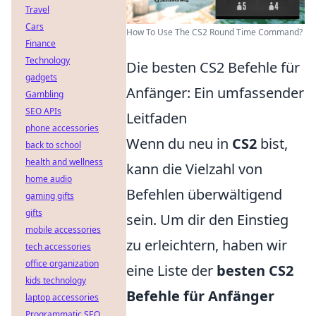
Travel
Cars
How To Use The CS2 Round Time Command?
Finance
Technology
Die besten CS2 Befehle für
gadgets
Anfänger: Ein umfassender
Gambling
SEO APIs
Leitfaden
phone accessories
Wenn du neu in
CS2
bist,
back to school
health and wellness
kann die Vielzahl von
home audio
Befehlen überwältigend
gaming gifts
gifts
sein. Um dir den Einstieg
mobile accessories
zu erleichtern, haben wir
tech accessories
office organization
eine Liste der
besten CS2
kids technology
Befehle für Anfänger
laptop accessories
Programmatic SEO