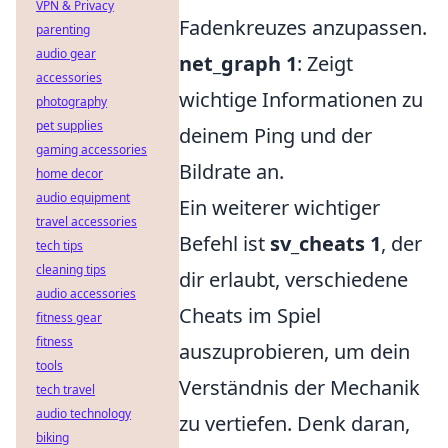
VPN & Privacy
Fadenkreuzes anzupassen.
parenting
audio gear
net_graph 1
: Zeigt
accessories
wichtige Informationen zu
photography
pet supplies
deinem Ping und der
gaming accessories
Bildrate an.
home decor
audio equipment
Ein weiterer wichtiger
travel accessories
Befehl ist
sv_cheats 1
, der
tech tips
cleaning tips
dir erlaubt, verschiedene
audio accessories
Cheats im Spiel
fitness gear
fitness
auszuprobieren, um dein
tools
Verständnis der Mechanik
tech travel
audio technology
zu vertiefen. Denk daran,
biking