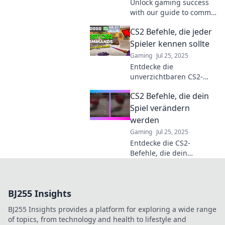
Unlock gaming success
with our guide to comma
splices and CS2
CS2 Befehle, die jeder
commands! Master
syntax for sharper
Spieler kennen sollte
strategies and epic wins!
Gaming
Jul 25, 2025
Entdecke die
unverzichtbaren CS2-
Befehle, die dein
CS2 Befehle, die dein
Gameplay
revolutionieren! Sei der
Spiel verändern
beste Spieler in deinem
werden
Team!
Gaming
Jul 25, 2025
Entdecke die CS2-
Befehle, die dein
Gameplay
revolutionieren! Hol dir
die besten Tipps für
BJ255 Insights
ultimative Siege und
beeindruckende Skills!
BJ255 Insights provides a platform for exploring a wide range
of topics, from technology and health to lifestyle and