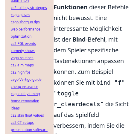
badminton
Funktionen
dieser Befehle
cs2 full buy strategies
csgo gloves
nicht bewusst. Eine
csgo shotgun tips
interessante Möglichkeit
web performance
optimization
ist der
Bind
-Befehl, mit
cs2 PGL events
dem Spieler spezifische
comedy shows
yoga routines
Tastenaktionen anpassen
cs2 aim maps
können. Zum Beispiel
cs2 high fps
csgo Vertigo guide
können Sie mit
bind "f"
cheap insurance
"toggle
csgo utility timing
home renovation
die Sicht
r_cleardecals"
ideas
auf das Spielfeld
cs2 skin float values
cs2 CT setups
verbessern, indem Sie die
presentation software