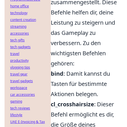
zusammengestellt. Diese
home office
Befehle helfen dir, deine
technology
content creation
Leistung zu steigern und
streaming
das Gameplay zu
accessories
tech gifts
verbessern. Zu den
tech gadgets
wichtigsten Befehlen
travel
productivity
gehören:
vlogging tips
bind
: Damit kannst du
travel gear
travel gadgets
Tasten für bestimmte
workspace
Aktionen belegen.
car accessories
gaming
cl_crosshairsize
: Dieser
tech reviews
Befehl ermöglicht es dir,
lifestyle
UAE E-Invoicing & Tax
die Größe deines