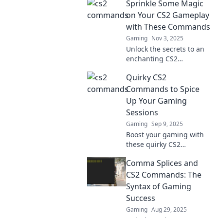
Sprinkle Some Magic
on Your CS2 Gameplay
with These Commands
Gaming
Nov 3, 2025
Unlock the secrets to an
enchanting CS2
experience! Discover
Quirky CS2
powerful commands that
will elevate your
Commands to Spice
gameplay to new
Up Your Gaming
heights!
Sessions
Gaming
Sep 9, 2025
Boost your gaming with
these quirky CS2
commands! Discover
Comma Splices and
hidden gems to enhance
your play and impress
CS2 Commands: The
your friends!
Syntax of Gaming
Success
Gaming
Aug 29, 2025