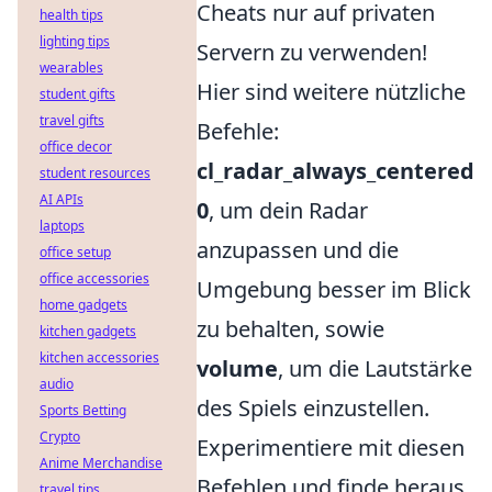
Cheats nur auf privaten
health tips
lighting tips
Servern zu verwenden!
wearables
Hier sind weitere nützliche
student gifts
travel gifts
Befehle:
office decor
cl_radar_always_centered
student resources
AI APIs
0
, um dein Radar
laptops
anzupassen und die
office setup
office accessories
Umgebung besser im Blick
home gadgets
zu behalten, sowie
kitchen gadgets
kitchen accessories
volume
, um die Lautstärke
audio
des Spiels einzustellen.
Sports Betting
Crypto
Experimentiere mit diesen
Anime Merchandise
Befehlen und finde heraus,
travel tips