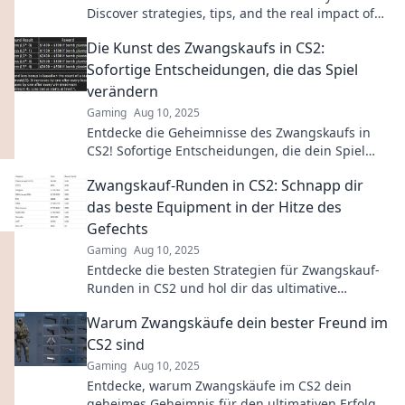
Discover strategies, tips, and the real impact of
money talks in competitive play. Dive in now!
Die Kunst des Zwangskaufs in CS2:
Sofortige Entscheidungen, die das Spiel
verändern
Gaming
Aug 10, 2025
Entdecke die Geheimnisse des Zwangskaufs in
CS2! Sofortige Entscheidungen, die dein Spiel
verändern. Tipps, Tricks und Strategien warten
Zwangskauf-Runden in CS2: Schnapp dir
auf dich!
das beste Equipment in der Hitze des
Gefechts
Gaming
Aug 10, 2025
Entdecke die besten Strategien für Zwangskauf-
Runden in CS2 und hol dir das ultimative
Equipment im entscheidenden Moment!
Warum Zwangskäufe dein bester Freund im
CS2 sind
Gaming
Aug 10, 2025
Entdecke, warum Zwangskäufe im CS2 dein
geheimes Geheimnis für den ultimativen Erfolg