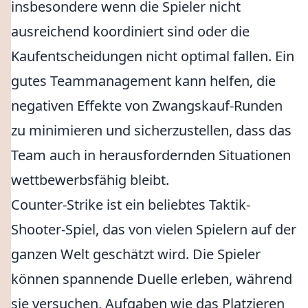
insbesondere wenn die Spieler nicht
ausreichend koordiniert sind oder die
Kaufentscheidungen nicht optimal fallen. Ein
gutes Teammanagement kann helfen, die
negativen Effekte von Zwangskauf-Runden
zu minimieren und sicherzustellen, dass das
Team auch in herausfordernden Situationen
wettbewerbsfähig bleibt.
Counter-Strike ist ein beliebtes Taktik-
Shooter-Spiel, das von vielen Spielern auf der
ganzen Welt geschätzt wird. Die Spieler
können spannende Duelle erleben, während
sie versuchen, Aufgaben wie das Platzieren