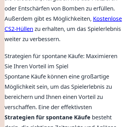
oder Entschärfen von Bomben zu erfüllen.
Außerdem gibt es Möglichkeiten,
Kostenlose
CS2-Hüllen
zu erhalten, um das Spielerlebnis
weiter zu verbessern.
Strategien für spontane Käufe: Maximieren
Sie Ihren Vorteil im Spiel
Spontane Käufe können eine großartige
Möglichkeit sein, um das Spielerlebnis zu
bereichern und Ihnen einen Vorteil zu
verschaffen. Eine der effektivsten
Strategien für spontane Käufe
besteht