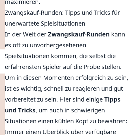
maximieren.
Zwangskauf-Runden: Tipps und Tricks für
unerwartete Spielsituationen
In der Welt der
Zwangskauf-Runden
kann
es oft zu unvorhergesehenen
Spielsituationen kommen, die selbst die
erfahrensten Spieler auf die Probe stellen.
Um in diesen Momenten erfolgreich zu sein,
ist es wichtig, schnell zu reagieren und gut
vorbereitet zu sein. Hier sind einige
Tipps
und Tricks
, um auch in schwierigen
Situationen einen kühlen Kopf zu bewahren:
Immer einen Überblick über verfügbare