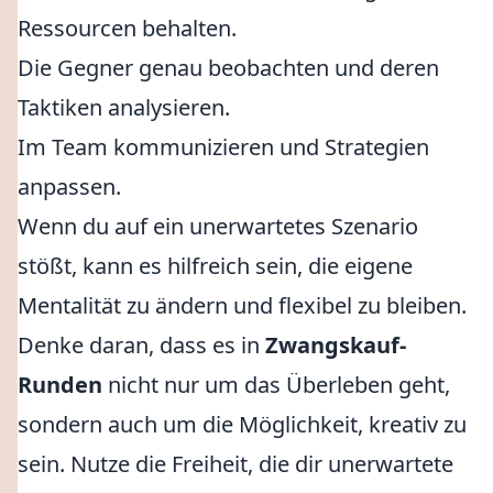
Ressourcen behalten.
Die Gegner genau beobachten und deren
Taktiken analysieren.
Im Team kommunizieren und Strategien
anpassen.
Wenn du auf ein unerwartetes Szenario
stößt, kann es hilfreich sein, die eigene
Mentalität zu ändern und flexibel zu bleiben.
Denke daran, dass es in
Zwangskauf-
Runden
nicht nur um das Überleben geht,
sondern auch um die Möglichkeit, kreativ zu
sein. Nutze die Freiheit, die dir unerwartete