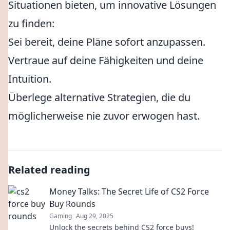
Situationen bieten, um innovative Lösungen
zu finden:
Sei bereit, deine Pläne sofort anzupassen.
Vertraue auf deine Fähigkeiten und deine
Intuition.
Überlege alternative Strategien, die du
möglicherweise nie zuvor erwogen hast.
Related reading
Money Talks: The Secret Life of CS2 Force
Buy Rounds
Gaming
Aug 29, 2025
Unlock the secrets behind CS2 force buys!