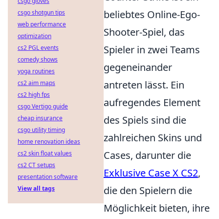
csgo gloves
beliebtes Online-Ego-
csgo shotgun tips
web performance
Shooter-Spiel, das
optimization
Spieler in zwei Teams
cs2 PGL events
comedy shows
gegeneinander
yoga routines
antreten lässt. Ein
cs2 aim maps
cs2 high fps
aufregendes Element
csgo Vertigo guide
des Spiels sind die
cheap insurance
csgo utility timing
zahlreichen Skins und
home renovation ideas
Cases, darunter die
cs2 skin float values
cs2 CT setups
Exklusive Case X CS2
,
presentation software
die den Spielern die
View all tags
Möglichkeit bieten, ihre