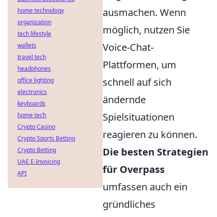
ausmachen. Wenn
home technology
organization
möglich, nutzen Sie
tech lifestyle
Voice-Chat-
wallets
travel tech
Plattformen, um
headphones
schnell auf sich
office lighting
electronics
ändernde
keyboards
Spielsituationen
home tech
Crypto Casino
reagieren zu können.
Crypto Sports Betting
Die besten Strategien
Crypto Betting
UAE E-Invoicing
für Overpass
API
umfassen auch ein
gründliches