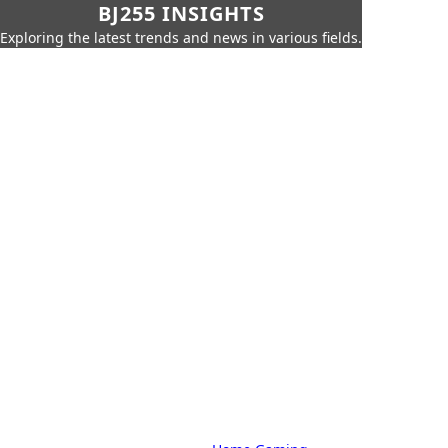
BJ255 INSIGHTS
Exploring the latest trends and news in various fields.