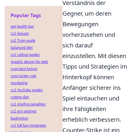
Verständnis der
Gegner, um deren
Popular Tags
Bewegungen
pet health tips
vorherzusehen und
cs2 lineups
cs2 Train guide
sich darauf
balanced diet
einzustellen. Mit diesen
cs2 callout guides
graphic design for web
Tipps und Strategien im
csgo best knives
Hinterkopf können
csgo lurker role
maybeline
Anfänger sicherer ins
cs2 YouTube guides
Spiel eintauchen und
cutting diet
cs2 griefing penalties
ihre Fähigkeiten
cs2 pro settings
erheblich verbessern.
badminton
cs2 full buy strategies
Counter-Strike ist ein