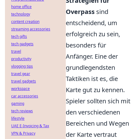
Strategien für
home office
Overpass
sind
technology
entscheidend, um
content creation
streaming accessories
erfolgreich zu sein,
tech gifts
besonders für
tech gadgets
travel
Anfänger. Eine der
productivity
grundlegendsten
vlogging tips
travel gear
Taktiken ist es, die
travel gadgets
Karte gut zu kennen.
workspace
car accessories
Spieler sollten sich mit
gaming
den verschiedenen
tech reviews
lifestyle
Bereichen und Wegen
UAE E-Invoicing & Tax
der Karte vertraut
VPN & Privacy