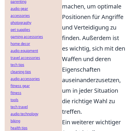
parenting
machen, um optimale
audio gear
Positionen für Angriffe
accessories
photography
und Verteidigung zu
pet supplies
finden. Außerdem ist
gaming accessories
home decor
es wichtig, sich mit den
audio equipment
Waffen und deren
travel accessories
tech tips
Eigenschaften
cleaning tips
auseinanderzusetzen,
audio accessories
fitness gear
um in jeder Situation
fitness
die richtige Wahl zu
tools
tech travel
treffen.
audio technology
Ein weiterer wichtiger
biking
health tips