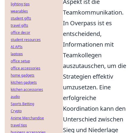
Aspekt ist die
lighting tips
Teamkommunikation.
wearables
student gifts
In Overpass ist es
travel gifts
entscheidend,
office decor
student resources
Informationen mit
AI APIs
Teamkollegen
laptops
office setup
auszutauschen, um die
office accessories
Strategien effektiv
home gadgets
kitchen gadgets
umzusetzen. Eine
kitchen accessories
erfolgreiche
audio
Sports Betting
Koordination kann den
Crypto
Unterschied zwischen
Anime Merchandise
travel tips
Sieg und Niederlage
business accessories