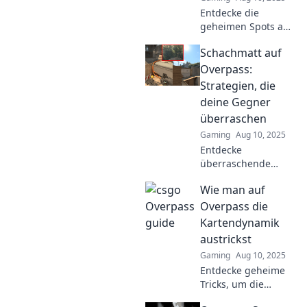
Entdecke die
geheimen Spots auf
der Überführung,
Schachmatt auf
um deine Gegner
blitzschnell
Overpass:
auszuschalten!
Strategien, die
Tipps und Tricks für
deine Gegner
unbesiegbare
überraschen
Strategien.
Gaming
Aug 10, 2025
Entdecke
überraschende
Schachstrategien
Wie man auf
auf Overpass, die
deine Gegner ins
Overpass die
Staunen versetzen!
Kartendynamik
Schach gewinnen
austrickst
war nie spannender!
Gaming
Aug 10, 2025
Entdecke geheime
Tricks, um die
Kartendynamik auf