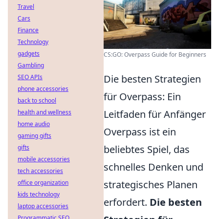
Travel
Cars
Finance
Technology
gadgets
CS:GO: Overpass Guide for Beginners
Gambling
Die besten Strategien
SEO APIs
phone accessories
für Overpass: Ein
back to school
Leitfaden für Anfänger
health and wellness
home audio
Overpass ist ein
gaming gifts
beliebtes Spiel, das
gifts
mobile accessories
schnelles Denken und
tech accessories
strategisches Planen
office organization
kids technology
erfordert.
Die besten
laptop accessories
Programmatic SEO