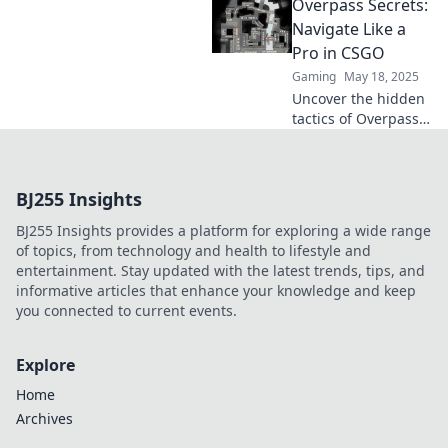
Overpass Secrets:
Overpass zu
manipulieren und
Navigate Like a
deine
Pro in CSGO
Suchergebnisse zu
Gaming
May 18, 2025
optimieren!
Uncover the hidden
tactics of Overpass
and dominate CSGO
matches like a pro.
Unlock secret paths
BJ255 Insights
and strategies now!
BJ255 Insights provides a platform for exploring a wide range
of topics, from technology and health to lifestyle and
entertainment. Stay updated with the latest trends, tips, and
informative articles that enhance your knowledge and keep
you connected to current events.
Explore
Home
Archives