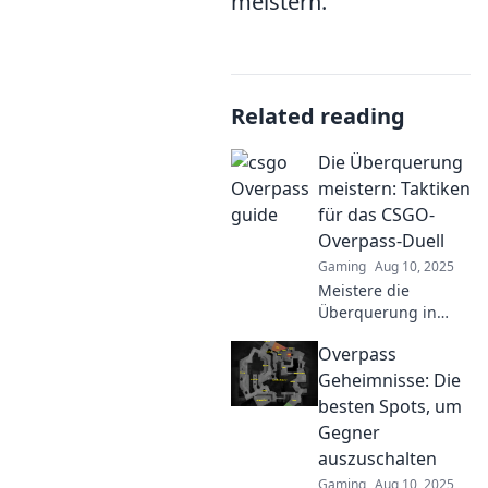
meistern.
Related reading
Die Überquerung
meistern: Taktiken
für das CSGO-
Overpass-Duell
Gaming
Aug 10, 2025
Meistere die
Überquerung in
Overpass! Entdecke
Overpass
unschlagbare
Taktiken für das
Geheimnisse: Die
Duell in CSGO und
besten Spots, um
dominiere das
Gegner
Spielfeld!
auszuschalten
Gaming
Aug 10, 2025